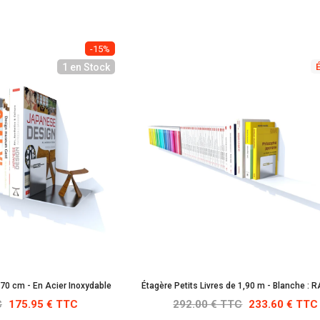
-15%
1 en Stock
 70 cm - En Acier Inoxydable
Étagère Petits Livres de 1,90 m - Blanche : 
C
175.95 € TTC
292.00 € TTC
233.60 € TTC