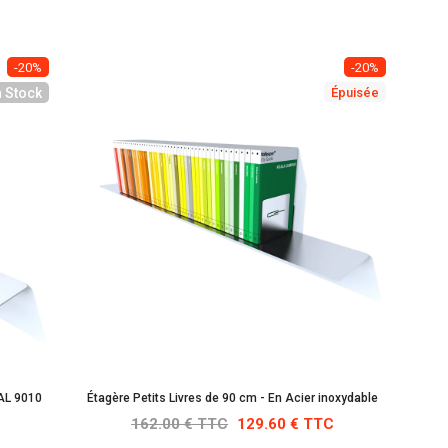
-20%
-20%
n Stock
Épuisée
RAL 9010
Étagère Petits Livres de 90 cm - En Acier inoxydable
162.00 € TTC
129.60 € TTC