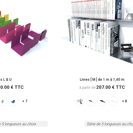
s L & U
Livres [ M ] de 1 m à 1,40 m
0.00 € TTC
207.00 € TTC
à partir de
+ 7
+ 8
e 5 longueurs au choix
Série de 5 longueurs au cho