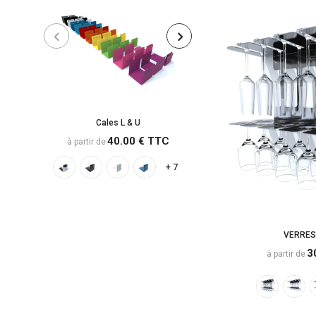
Carte-cadeau
10.00 €
à partir de
Cales L & U
40.00 € TTC
à partir de
+ 7
VERRES 
3
à partir de