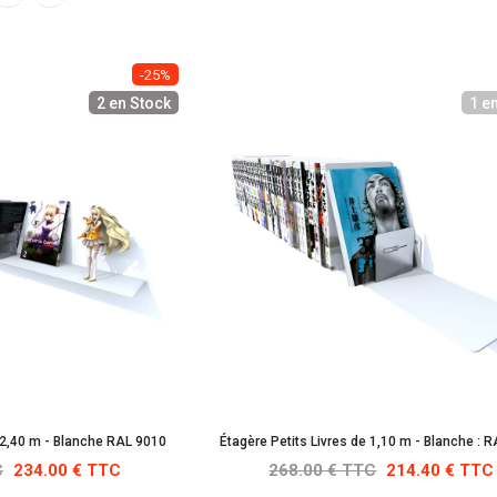
-25%
2 en Stock
1 e
e 2,40 m - Blanche RAL 9010
Étagère Petits Livres de 1,10 m - Blanche : 
C
234.00 € TTC
268.00 € TTC
214.40 € TTC