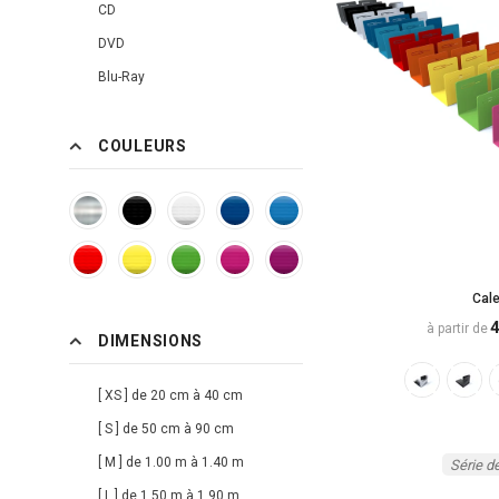
CD
DVD
Blu-Ray
Vinyles
Verres
COULEURS
Tablette
Vide Poche
Cale-livres
Art de la Table
Cale
Porte Manteau
4
à partir de
DIMENSIONS
[ XS ] de 20 cm à 40 cm
[ S ] de 50 cm à 90 cm
[ M ] de 1.00 m à 1.40 m
Série d
[ L ] de 1.50 m à 1.90 m