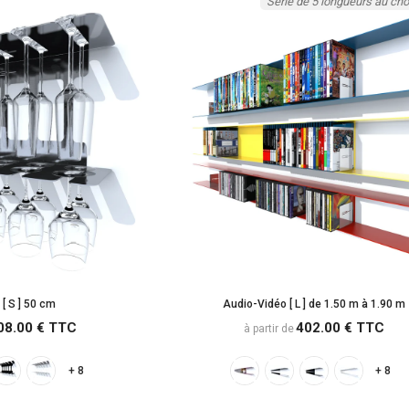
Série de 5 longueurs au cho
 TTC
[ S ] 50 cm
Audio-Vidéo [ L ] de 1.50 m à 1.90 m
08.00 € TTC
402.00 € TTC
à partir de
+ 8
+ 8