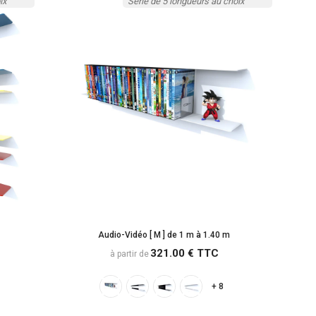
ix
Série de 5 longueurs au choix
Audio-Vidéo [ M ] de 1 m à 1.40 m
321.00 € TTC
à partir de
+ 8