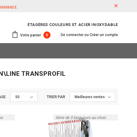
COMMANDE.
ÉTAGÈRES COULEURS ET ACIER INOXYDABLE
Se connecter
ou
Créer un compte
Votre panier
0
N\LINE TRANSPROFIL
AGE
50
TRIER PAR
Meilleures ventes
ix
Série de 5 longueurs au choix