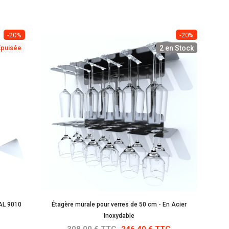
-20%
-20%
Épuisée
2 en Stock
RAL 9010
Étagère murale pour verres de 50 cm - En Acier
Inoxydable
308.00 € TTC
246.40 € TTC