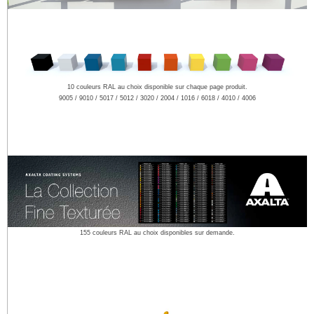
10 couleurs RAL au choix disponible sur chaque page produit.
9005 / 9010 / 5017 / 5012 / 3020 / 2004 / 1016 / 6018 / 4010 / 4006
155 couleurs RAL au choix disponibles sur demande.