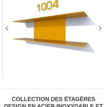
COLLECTION DES ÉTAGÈRES
DESIGN EN ACIER INOXYDABLE ET
COULEURS.
LIVRES
PETITS LIVRES ET GRANDS LIVRES
[ S ] [ M ] [ L ] [ XL ] [ XXL ]