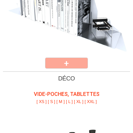
[ XS ] [ S ] [ M ] [ L ] [ XL ] [ XXL ]