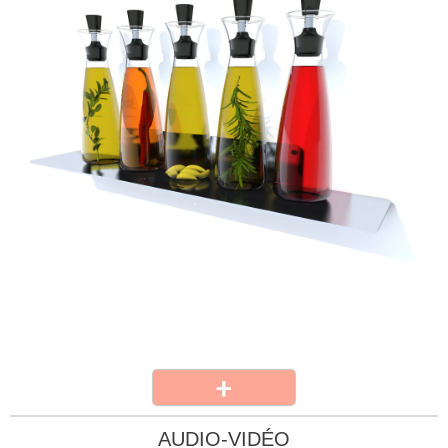
+
AUDIO-VIDÉO
CD, DVD et BLU-RAY
[ S ] [ M ] [ L ] [ XL ] [ XXL ]