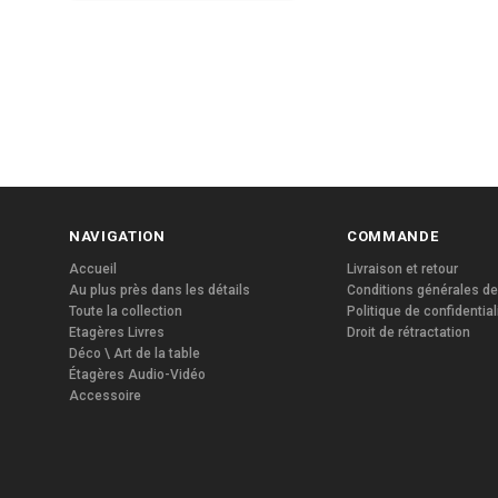
NAVIGATION
COMMANDE
Accueil
Livraison et retour
Au plus près dans les détails
Conditions générales de
Toute la collection
Politique de confidential
Etagères Livres
Droit de rétractation
Déco \ Art de la table
Étagères Audio-Vidéo
Accessoire