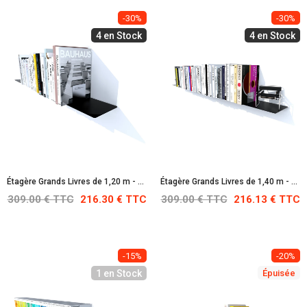
-30%
-30%
4 en Stock
4 en Stock
Étagère Grands Livres de 1,20 m - Noire : RAL 9005
Étagère Grands Livres de 1,40 m - Noire : RAL 9005
309.00 € TTC
216.30 € TTC
309.00 € TTC
216.13 € TTC
-15%
-20%
1 en Stock
Épuisée