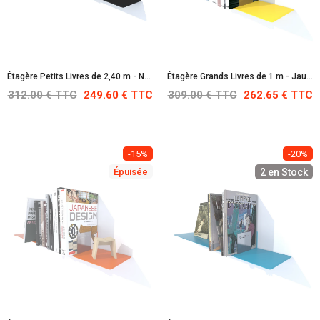
Étagère Petits Livres de 2,40 m - Noire : RAL 9005
Étagère Grands Livres de 1 m - Jaune soufre : RAL 1016
312.00 € TTC
249.60 € TTC
309.00 € TTC
262.65 € TTC
-15%
-20%
Épuisée
2 en Stock