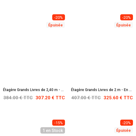
-20%
-20%
Épuisée
Épuisée
Étagère Grands Livres de 2,40 m - Blanche : RAL 9010
Étagère Grands Livres de 2 m - En Acier Inoxydable
384.00 € TTC
307.20 € TTC
407.00 € TTC
325.60 € TTC
-15%
-20%
1 en Stock
Épuisée