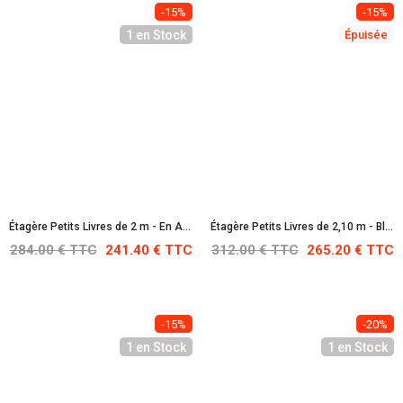
-15%
-15%
1 en Stock
Épuisée
Étagère Petits Livres de 2 m - En Acier Inoxydable
Étagère Petits Livres de 2,10 m - Blanche RAL 9010
284.00 € TTC
241.40 € TTC
312.00 € TTC
265.20 € TTC
-15%
-20%
1 en Stock
1 en Stock