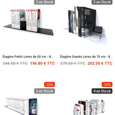
2 en Stock
3 en Stock
Étagère Petits Livres de 50 cm - Noire : RAL 9005
Étagère Grands Livres de 70 cm - Blanche : RAL 9010
246.00 € TTC
196.80 € TTC
270.00 € TTC
202.50 € TTC
-20%
-30%
2 en Stock
4 en Stock