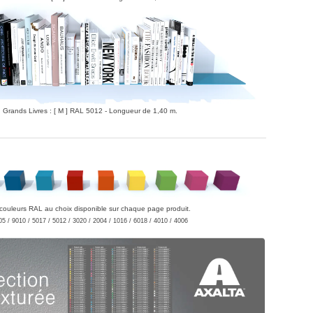
Grands Livres : [ M ] RAL 5012 - Longueur de 1,40 m.
couleurs RAL au choix disponible sur chaque page produit.
05 / 9010 / 5017 / 5012 / 3020 / 2004 / 1016 / 6018 / 4010 / 4006