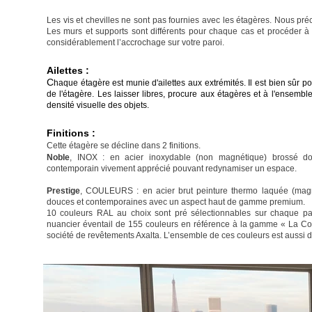
Les vis et chevilles ne sont pas fournies avec les étagères. Nous pré
Les murs et supports sont différents pour chaque cas et procéder à
considérablement l’accrochage sur votre paroi.
Ailettes :
C
haque étagère est munie d'ailettes aux extrémités. Il est bien sûr po
de l'étagère. Les laisser libres, procure aux étagères et à l'ensemb
densité visuelle des objets.
Finitions :
Cette étagère se décline dans 2 finitions.
Noble
, INOX : en acier inoxydable (non magnétique) brossé dou
contemporain vivement apprécié pouvant redynamiser un espace.
Prestige
, COULEURS : en acier brut peinture thermo laquée (magn
douces et contemporaines avec un aspect haut de gamme premium.
10 couleurs RAL au choix sont pré sélectionnables sur chaque pag
nuancier éventail de 155 couleurs en référence à la gamme « La Col
société de revêtements Axalta. L’ensemble de ces couleurs est aussi 