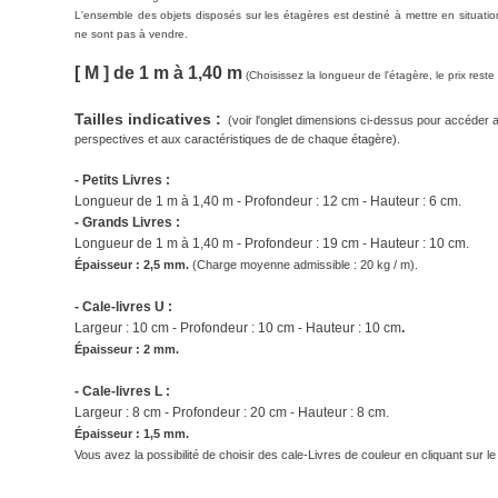
L'ensemble des objets disposés sur les étagères est destiné à mettre en situatio
ne sont pas à vendre.
[ M ] de 1 m à 1,40 m
(Choisissez la longueur de l'étagère, le prix rest
Tailles indicatives :
(voir l'onglet dimensions ci-dessus pour accéder 
perspectives et aux caractéristiques de de chaque étagère).
- Petits Livres :
Longueur de 1 m à 1,40 m - Profondeur : 12 cm - Hauteur : 6 cm.
- Grands Livres :
Longueur de
1 m à 1,40 m
- Profondeur : 19 cm - Hauteur : 10 cm.
Épaisseur : 2,5 mm.
(
Charge moyenne admissible : 20 kg / m).
- Cale-livres U :
Largeur : 10 cm - Profondeur : 10 cm - Hauteur : 10 cm
.
Épaisseur : 2 mm.
- Cale-livres L :
Largeur : 8 cm - Profondeur : 20 cm - Hauteur : 8 cm.
Épaisseur : 1,5 mm.
Vous avez la possibilité de choisir des cale-Livres de couleur en cliquant sur l