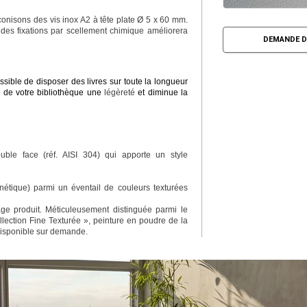
conisons des vis inox A2 à tête plate Ø 5 x 60 mm.
 des fixations par scellement chimique améliorera
DEMANDE D
ssible de disposer des livres sur toute la longueur
le de votre bibliothèque une
légèreté
et diminue la
ble face (réf. AISI 304) qui apporte un style
étique) parmi un éventail de couleurs texturées
e produit. Méticuleusement distinguée parmi le
lection Fine Texturée », peinture en poudre de la
disponible sur demande.