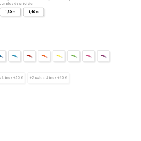
ur plus de précision.
1,30 m
1,40 m
s L inox +40 €
+2 cales U inox +50 €