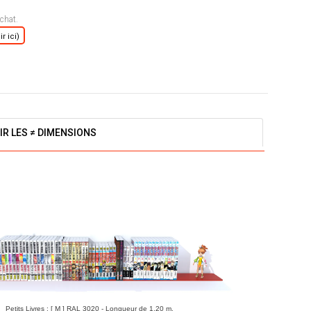
chat.
r ici)
IR LES ≠ DIMENSIONS
Petits Livres : [ M ] RAL 3020 - Longueur de 1,20 m.