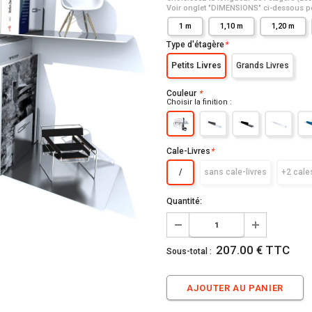
Voir onglet "DIMENSIONS" ci-dessous po
1 m
1,10 m
1,20 m
Type d'étagère
*
Petits Livres
Grands Livres
Couleur
*
Choisir la finition :
Cale-Livres
*
/
sans cale-livres
+2 cale
Quantité:
207.00 € TTC
Sous-total :