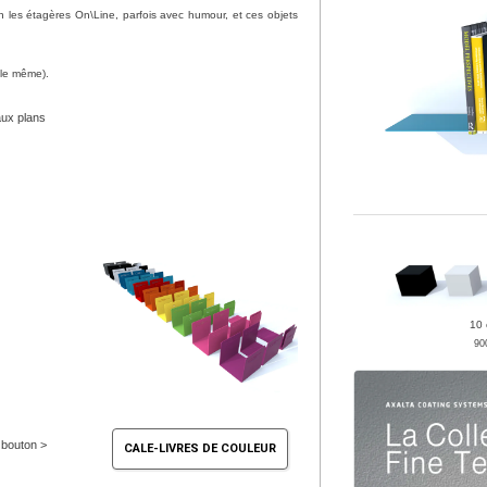
n les étagères On\Line, parfois avec humour, et ces objets
e le même).
aux plans
10 
90
e bouton >
CALE-LIVRES DE COULEUR