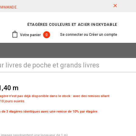
COMMANDE.
ÉTAGÈRES COULEURS ET ACIER INOXYDABLE
Se connecter
ou
Créer un compte
Votre panier
0
 livres de poche et grands livres
 1,40 m
étagère n'est pas déjà disponible dans le stock :
avec des remises allant
 10 jours ouvrés.
de 3 étagères identiques avec une remise de 10% par étagère.
s images représentent une longueur de 1 m)