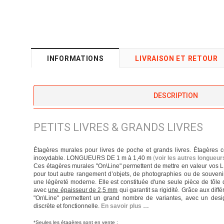
INFORMATIONS
LIVRAISON ET RETOUR
DESCRIPTION
PETITS LIVRES & GRANDS LIVRES
Étagères murales pour livres de poche et grands livres. Étagères 
inoxydable. LONGUEURS DE 1 m à 1,40 m
(
voir les autres longueu
Ces étagères murales "On\Line" permettent de mettre en valeur vos L
pour tout autre rangement d’objets, de photographies ou de souveni
une légèreté moderne. Elle est constituée d'une seule pièce de tôle 
avec
une épaisseur de 2,5 mm
qui garantit sa rigidité. Grâce aux dif
"On\Line" permettent un grand nombre de variantes, avec un desig
discrète et fonctionnelle.
En savoir plus …
*
Seules les étagères sont en vente :