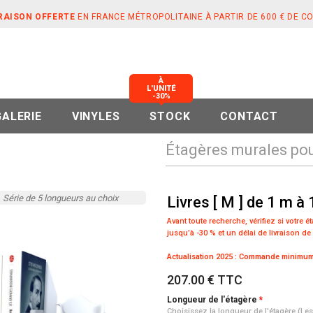
RAISON OFFERTE
EN FRANCE MÉTROPOLITAINE À PARTIR DE 600 € DE 
À
L'UNITÉ
-30%
GALERIE
VINYLES
STOCK
CONTACT
Étagères murales pour
Série de 5 longueurs au choix
Livres [ M ] de 1 m à
Avant toute recherche, vérifiez si votre 
jusqu’à -30 % et un délai de livraison de
Actualisation 2025 : Commande minimum 
207.00 € TTC
Longueur de l'étagère
Choisissez la longueur de l'étagère (Le