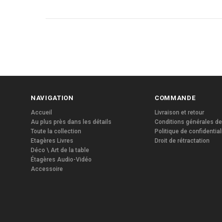
NAVIGATION
COMMANDE
Accueil
Livraison et retour
Au plus près dans les détails
Conditions générales de
Toute la collection
Politique de confidential
Etagères Livres
Droit de rétractation
Déco \ Art de la table
Étagères Audio-Vidéo
Accessoire