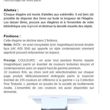
l’accrochage sur votre paroi.
Ailettes :
C
haque étagère est munie d'ailettes aux extrémités. Il est bien sûr
possible de disposer des livres sur toute la longueur de l'étagère.
Les laisser libres, procure aux étagères et à l'ensemble de votre
bibliothèque une
légèreté
et diminue la densité visuelle des objets.
Finitions :
Cette étagère se décline dans 2 finitions.
Noble
, INOX : en acier inoxydable (non magnétique) brossé double
face (réf. AISI 304) qui apporte un style contemporain vivement
apprécié pouvant redynamiser un espace.
Prestige
, COULEURS : en acier brut peinture thermo laquée
(magnétique) parmi un éventail de couleurs texturées douces et
contemporaines avec un aspect haut de gamme premium.
10 couleurs RAL au choix sont pré sélectionnables sur chaque
page produit. Méticuleusement distinguée parmi le nuancier
éventail de 155 couleurs en référence à la gamme « La Collection
Fine Texturée », peinture en poudre de la société de revêtements
Axalta. L’ensemble de ces couleurs est aussi disponible sur
demande.