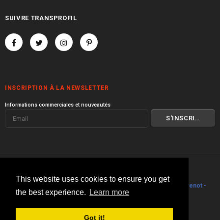
SUIVRE TRANSPROFIL
INSCRIPTION À LA NEWSLETTER
Informations commerciales et nouveautés
© 2000 I 2026 Transprofil
This website uses cookies to ensure you get
Visitez toute la gamme de produits
Transprofil
I
Philippe Stouvenot -
the best experience.
Learn more
Architecte
.
Got it!