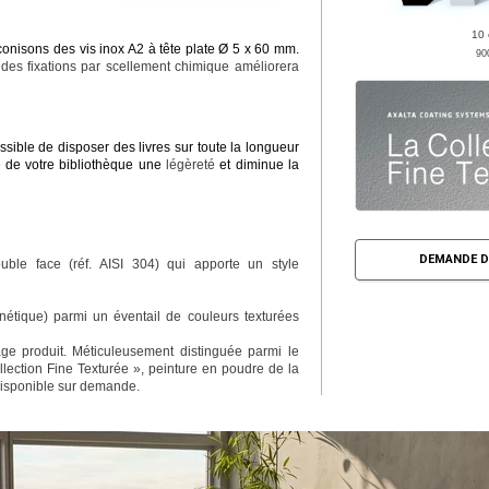
10 
conisons des vis inox A2 à tête plate Ø 5 x 60 mm.
90
 des fixations par scellement chimique améliorera
ssible de disposer des livres sur toute la longueur
le de votre bibliothèque une
légèreté
et diminue la
DEMANDE D
ble face (réf. AISI 304) qui apporte un style
étique) parmi un éventail de couleurs texturées
e produit. Méticuleusement distinguée parmi le
lection Fine Texturée », peinture en poudre de la
disponible sur demande.