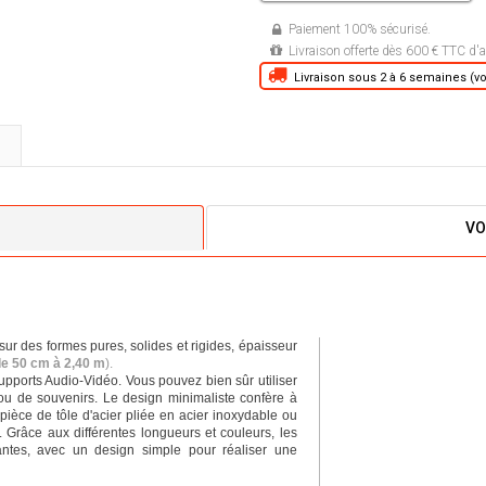
Paiement 100% sécurisé.
Livraison offerte dès 600 € TTC d'a
Livraison sous 2 à 6 semaines (voi
VO
r des formes pures, solides et rigides, épaisseur
de 50 cm à 2,40 m
).
pports Audio-Vidéo. Vous pouvez bien sûr utiliser
ou de souvenirs. Le design minimaliste confère à
ièce de tôle d'acier pliée en acier inoxydable ou
é. Grâce aux différentes longueurs et couleurs, les
ntes, avec un design simple pour réaliser une