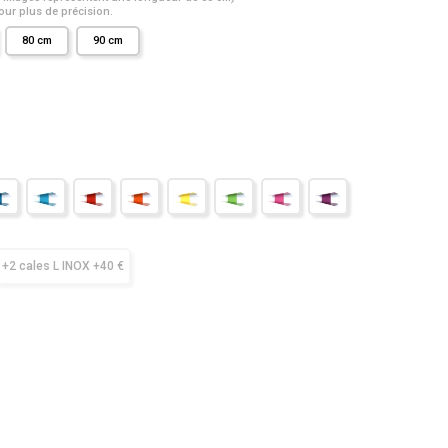
ur plus de précision.
80 cm
90 cm
+2 cales L INOX +40 €