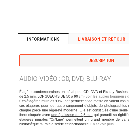
INFORMATIONS
LIVRAISON ET RETOUR
DESCRIPTION
AUDIO-VIDÉO : CD, DVD, BLU-RAY
Étagères contemporaines en métal pour CD, DVD et Blu-ray. Basées su
de 2,5 mm. LONGUEURS DE 50 à 90 cm
(
voir les autres longueurs 
Ces étagères murales "On\Line" permettent de mettre en valeur vos su
ces étagères pour tout autre rangement d’objets, de photographies 
chaque pièce une légèreté moderne. Elle est constituée d'une seule p
thermolaquée avec
une épaisseur de 2,5 mm
qui garantit sa rigidit
étagères murales "On\Line" permettent un grand nombre de varia
bibliothèque murale discrète et fonctionnelle.
En savoir plus …