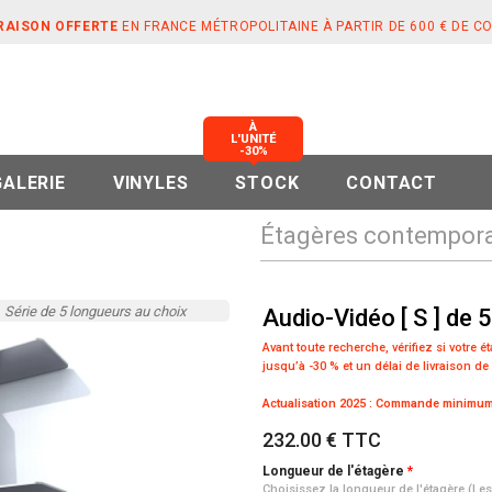
RAISON OFFERTE
EN FRANCE MÉTROPOLITAINE À PARTIR DE 600 € DE 
À
L'UNITÉ
-30%
GALERIE
VINYLES
STOCK
CONTACT
Étagères contemporai
Série de 5 longueurs au choix
Audio-Vidéo [ S ] de
Avant toute recherche, vérifiez si votre 
jusqu’à -30 % et un délai de livraison de
Actualisation 2025 : Commande minimum 
232.00 € TTC
Longueur de l'étagère
Choisissez la longueur de l'étagère (Le