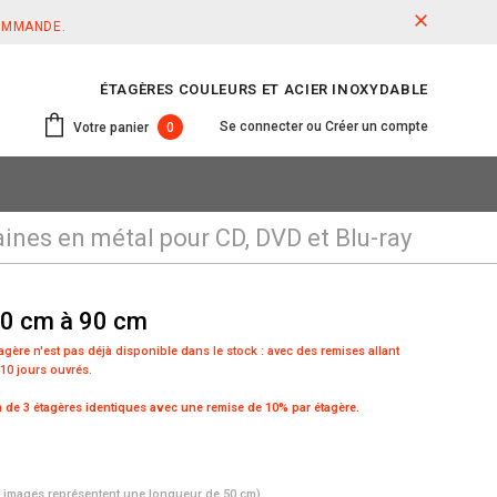
COMMANDE.
ÉTAGÈRES COULEURS ET ACIER INOXYDABLE
Se connecter
ou
Créer un compte
Votre panier
0
nes en métal pour CD, DVD et Blu-ray
 50 cm à 90 cm
étagère n'est pas déjà disponible dans le stock :
avec des remises allant
 10 jours ouvrés.
de 3 étagères identiques avec une remise de 10% par étagère.
s images représentent une longueur de 50 cm)