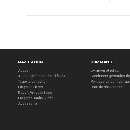
NAVIGATION
COMMANDE
Accueil
Livraison et retour
Au plus près dans les détails
Conditions générales de
Toute la collection
Politique de confidential
Etagères Livres
Droit de rétractation
Déco \ Art de la table
Étagères Audio-Vidéo
Accessoire