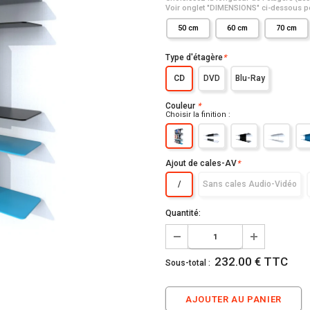
Voir onglet "DIMENSIONS" ci-dessous po
50 cm
60 cm
70 cm
Type d'étagère
*
CD
DVD
Blu-Ray
Couleur
*
Choisir la finition :
Ajout de cales-AV
*
/
Sans cales Audio-Vidéo
Quantité:
232.00 € TTC
Sous-total :