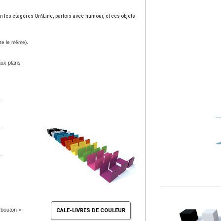
n les étagères On\Line, parfois avec humour, et ces objets
ste le même).
aux plans
.
.
.
e bouton >
CALE-LIVRES DE COULEUR