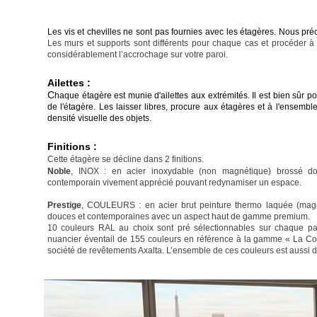
Les vis et chevilles ne sont pas fournies avec les étagères. Nous pré
Les murs et supports sont différents pour chaque cas et procéder à
considérablement l’accrochage sur votre paroi
.
Ailettes :
C
haque étagère est munie d'ailettes aux extrémités. Il est bien sûr po
de l'étagère. Les laisser libres, procure aux étagères et à l'ensemb
densité visuelle des objets.
Finitions :
Cette étagère se décline dans 2 finitions.
Noble
, INOX : en acier inoxydable (non magnétique) brossé dou
contemporain vivement apprécié pouvant redynamiser un espace.
Prestige
, COULEURS : en acier brut peinture thermo laquée (magn
douces et contemporaines avec un aspect haut de gamme premium.
10 couleurs RAL au choix sont pré sélectionnables sur chaque pag
nuancier éventail de 155 couleurs en référence à la gamme « La Col
société de revêtements Axalta. L’ensemble de ces couleurs est aussi 