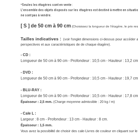
*
Seules les étagères sont en vente :
L'ensemble des objets disposés sur les étagères est destiné à mettre en situatio
ne sont pas à vendre.
[ S ] de 50 cm à 90 cm
(
Choisissez la longueur de l'étagère, le prix re
Tailles indicatives :
(voir l'onglet dimensions ci-dessus pour accéder 
perspectives et aux caractéristiques de de chaque étagère).
- CD :
Longueur de 50 cm à 90 cm - Profondeur : 10,5 cm - Hauteur : 13,2 cm
- DVD :
Longueur de
50 cm à 90 cm
- Profondeur : 10,5 cm - Hauteur : 19,7 cm
- BLU-RAY :
Longueur de
50 cm à 90 cm
- Profondeur : 10,5 cm - Hauteur : 17,8 cm
Épaisseur : 2,5 mm.
(
Charge moyenne admissible : 20 kg / m)
- Cale L :
Largeur : 8 cm - Profondeur : 13 cm - Hauteur : 8 cm.
Épaisseur : 1,5 mm.
Vous avez la possibilité de choisir des cale-Livres de couleur en cliquant sur l