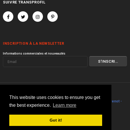
SUIVRE TRANSPROFIL
INSCRIPTION À LA NEWSLETTER
Informations commerciales et nouveautés
© 2000 I 2026 Transprofil
This website uses cookies to ensure you get
Visitez toute la gamme de produits
Transprofil
I
Philippe Stouvenot -
the best experience.
Learn more
Architecte
.
Got it!