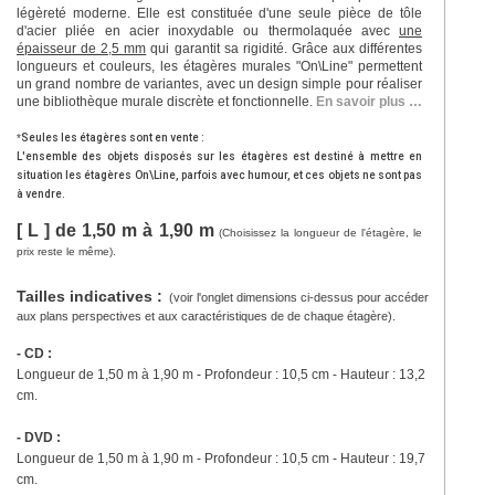
légèreté moderne. Elle est constituée d'une seule pièce de tôle
d'acier pliée en acier inoxydable ou thermolaquée avec
une
épaisseur de 2,5 mm
qui garantit sa rigidité. Grâce aux différentes
longueurs et couleurs, les étagères murales "On\Line" permettent
un grand nombre de variantes, avec un design simple pour réaliser
une bibliothèque murale discrète et fonctionnelle.
En savoir plus …
*
Seules les étagères sont en vente :
L'ensemble des objets disposés sur les étagères est destiné à mettre en
situation les étagères On\Line, parfois avec humour, et ces objets ne sont pas
à vendre.
[ L ] de 1,50 m à 1,90 m
(
Choisissez la longueur de l'étagère, le
prix reste le même).
Tailles indicatives :
(voir l'onglet dimensions ci-dessus pour accéder
aux plans perspectives et aux caractéristiques de de chaque étagère).
- CD :
Longueur de 1,50 m à 1,90 m - Profondeur : 10,5 cm - Hauteur : 13,2
cm.
- DVD :
Longueur de 1,50 m à 1,90 m
- Profondeur : 10,5 cm - Hauteur : 19,7
cm.