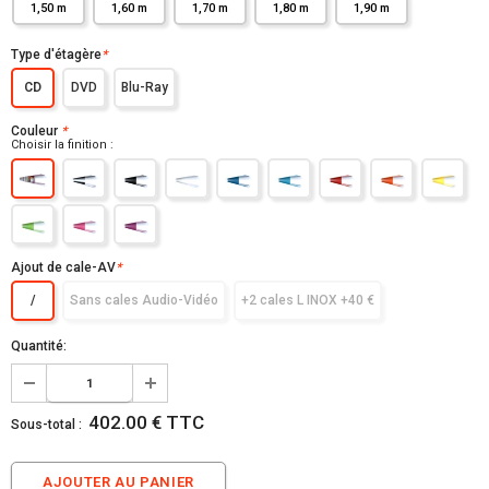
1,50 m
1,60 m
1,70 m
1,80 m
1,90 m
Type d'étagère
*
CD
DVD
Blu-Ray
Couleur
*
Choisir la finition :
Ajout de cale-AV
*
/
Sans cales Audio-Vidéo
+2 cales L INOX +40 €
Quantité:
402.00 € TTC
Sous-total :