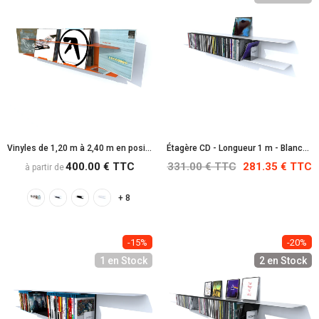
Vinyles de 1,20 m à 2,40 m en position Bac
Étagère CD - Longueur 1 m - Blanche : RAL 9010
400.00 € TTC
331.00 € TTC
281.35 € TTC
à partir de
+ 8
-15%
-20%
1 en Stock
2 en Stock