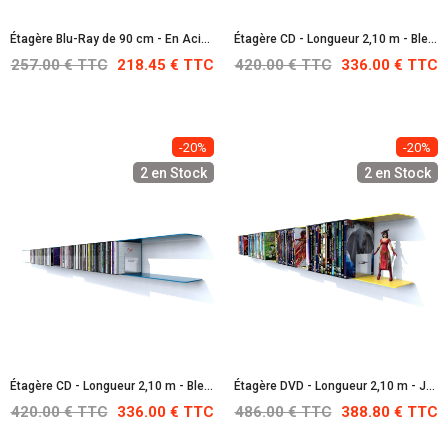
Étagère Blu-Ray de 90 cm - En Acier Inoxydable
Étagère CD - Longueur 2,10 m - Bleu clair : RAL 5012
257.00 € TTC
218.45 € TTC
420.00 € TTC
336.00 € TTC
-20%
-20%
2 en Stock
2 en Stock
Étagère CD - Longueur 2,10 m - Bleue : RAL 5017
Étagère DVD - Longueur 2,10 m - Jaune : RAL 1016
420.00 € TTC
336.00 € TTC
486.00 € TTC
388.80 € TTC