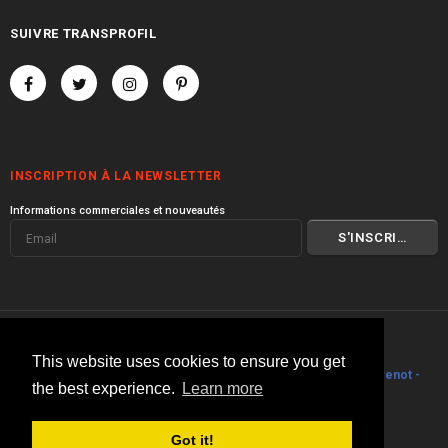
SUIVRE TRANSPROFIL
INSCRIPTION À LA NEWSLETTER
Informations commerciales et nouveautés
© 2000 I 2026 Transprofil
This website uses cookies to ensure you get
Visitez toute la gamme de produits
Transprofil
I
Philippe Stouvenot -
the best experience.
Learn more
Architecte
.
Got it!