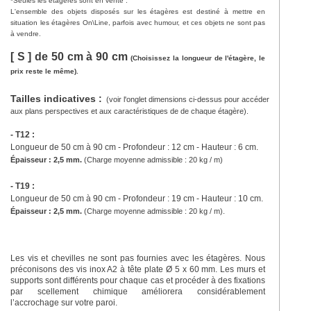
*Seules les étagères sont en vente :
L'ensemble des objets disposés sur les étagères est destiné à mettre en
situation les étagères On\Line, parfois avec humour, et ces objets ne sont pas
à vendre.
[ S ] de 50 cm à 90 cm
(Choisissez la longueur de l'étagère, le
prix reste le même).
Tailles indicatives :
(voir l'onglet dimensions ci-dessus pour accéder
aux plans perspectives et aux caractéristiques de de chaque étagère).
- T12 :
Longueur de 50 cm à 90 cm - Profondeur : 12 cm - Hauteur : 6 cm.
Épaisseur : 2,5 mm.
(
Charge moyenne admissible : 20 kg / m)
- T19 :
Longueur de 50 cm à 90 cm - Profondeur : 19 cm - Hauteur : 10 cm.
Épaisseur : 2,5 mm.
(
Charge moyenne admissible : 20 kg / m).
Les vis et chevilles ne sont pas fournies avec les étagères. Nous
préconisons des vis inox A2 à tête plate Ø 5 x 60 mm. Les murs et
supports sont différents pour chaque cas et procéder à des fixations
par scellement chimique améliorera considérablement
l’accrochage sur votre paroi.