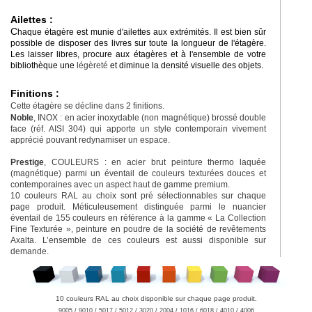
Ailettes :
C
haque étagère est munie d'ailettes aux extrémités. Il est bien sûr
possible de disposer des livres sur toute la longueur de l'étagère.
Les laisser libres, procure aux étagères et à l'ensemble de votre
bibliothèque une
légèreté
et diminue la densité visuelle des objets.
Finitions :
Cette étagère se décline dans 2 finitions.
Noble
, INOX : en acier inoxydable (non magnétique) brossé double
face (réf. AISI 304) qui apporte un style contemporain vivement
apprécié pouvant redynamiser un espace.
Prestige
, COULEURS : en acier brut peinture thermo laquée
(magnétique) parmi un éventail de couleurs texturées douces et
contemporaines avec un aspect haut de gamme premium.
10 couleurs RAL au choix sont pré sélectionnables sur chaque
page produit. Méticuleusement distinguée parmi le nuancier
éventail de 155 couleurs en référence à la gamme « La Collection
Fine Texturée », peinture en poudre de la société de revêtements
Axalta. L’ensemble de ces couleurs est aussi disponible sur
demande.
10 couleurs RAL au choix disponible sur chaque page produit.
9005 / 9010 / 5017 / 5012 / 3020 / 2004 / 1016 / 6018 / 4010 / 4006