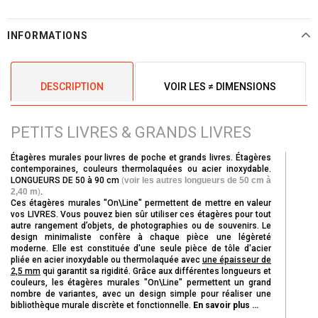
INFORMATIONS
DESCRIPTION
VOIR LES ≠ DIMENSIONS
PETITS LIVRES & GRANDS LIVRES
Étagères murales pour livres de poche et grands livres. Étagères
contemporaines, couleurs thermolaquées ou acier inoxydable.
LONGUEURS DE 50 à 90 cm
(
voir les autres longueurs de 50 cm à
2,40 m
)
.
Ces étagères murales "On\Line" permettent de mettre en valeur
vos LIVRES. Vous pouvez bien sûr utiliser ces étagères pour tout
autre rangement d’objets, de photographies ou de souvenirs. Le
design minimaliste confère à chaque pièce une légèreté
moderne. Elle est constituée d'une seule pièce de tôle d'acier
pliée en acier inoxydable ou thermolaquée avec
une épaisseur de
2,5 mm
qui garantit sa rigidité. Grâce aux différentes longueurs et
couleurs, les étagères murales "On\Line" permettent un grand
nombre de variantes, avec un design simple pour réaliser une
bibliothèque murale discrète et fonctionnelle.
En savoir plus …