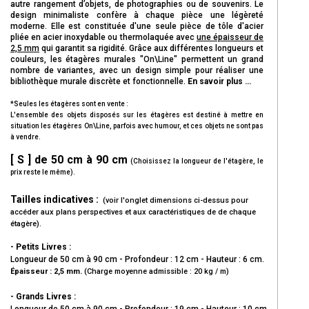
autre rangement d’objets, de photographies ou de souvenirs. Le
design minimaliste confère à chaque pièce une légèreté
moderne. Elle est constituée d'une seule pièce de tôle d'acier
pliée en acier inoxydable ou thermolaquée avec
une épaisseur de
2,5 mm
qui garantit sa rigidité. Grâce aux différentes longueurs et
couleurs, les étagères murales "On\Line" permettent un grand
nombre de variantes, avec un design simple pour réaliser une
bibliothèque murale discrète et fonctionnelle.
En savoir plus …
*Seules les étagères sont en vente :
L'ensemble des objets disposés sur les étagères est destiné à mettre en
situation les étagères On\Line, parfois avec humour, et ces objets ne sont pas
à vendre.
[ S ] de 50 cm à 90 cm
(Choisissez la longueur de l'étagère, le
prix reste le même).
Tailles indicatives :
(voir l'onglet dimensions ci-dessus pour
accéder aux plans perspectives et aux caractéristiques de de chaque
étagère).
- Petits Livres :
Longueur de 50 cm à 90 cm - Profondeur : 12 cm - Hauteur : 6 cm.
Épaisseur : 2,5 mm.
(
Charge moyenne admissible : 20 kg / m)
- Grands Livres :
Longueur de 50 cm à 90 cm - Profondeur : 19 cm - Hauteur : 10 cm.