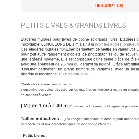
DESCRIPTION
PETITS LIVRES & GRANDS LIVRES
Étagères murales pour livres de poche et grands livres. Étagères 
inoxydable. LONGUEURS DE 1 m à 1,40 m
(
voir les autres longueu
Ces étagères murales "On\Line" permettent de mettre en valeur vos L
pour tout autre rangement d’objets, de photographies ou de souveni
une légèreté moderne. Elle est constituée d'une seule pièce de tôle 
avec
une épaisseur de 2,5 mm
qui garantit sa rigidité. Grâce aux dif
"On\Line" permettent un grand nombre de variantes, avec un desig
discrète et fonctionnelle.
En savoir plus …
*
Seules les étagères sont en vente :
L'ensemble des objets disposés sur les étagères est destiné à mettre en situatio
ne sont pas à vendre.
[ M ] de 1 m à 1,40 m
(Choisissez la longueur de l'étagère, le prix rest
Tailles indicatives :
(voir l'onglet dimensions ci-dessus pour accéder 
perspectives et aux caractéristiques de de chaque étagère).
- Petits Livres :