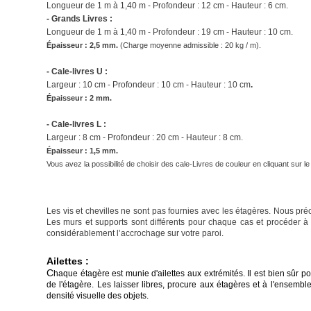
Longueur de 1 m à 1,40 m - Profondeur : 12 cm - Hauteur : 6 cm.
- Grands Livres :
Longueur de
1 m à 1,40 m
- Profondeur : 19 cm - Hauteur : 10 cm.
Épaisseur : 2,5 mm.
(
Charge moyenne admissible : 20 kg / m).
- Cale-livres U :
Largeur : 10 cm - Profondeur : 10 cm - Hauteur : 10 cm
.
Épaisseur : 2 mm.
- Cale-livres L :
Largeur : 8 cm - Profondeur : 20 cm - Hauteur : 8 cm.
Épaisseur : 1,5 mm.
Vous avez la possibilité de choisir des cale-Livres de couleur en cliquant sur l
Les vis et chevilles ne sont pas fournies avec les étagères. Nous pré
Les murs et supports sont différents pour chaque cas et procéder à
considérablement l’accrochage sur votre paroi.
Ailettes :
C
haque étagère est munie d'ailettes aux extrémités. Il est bien sûr po
de l'étagère. Les laisser libres, procure aux étagères et à l'ensemb
densité visuelle des objets.