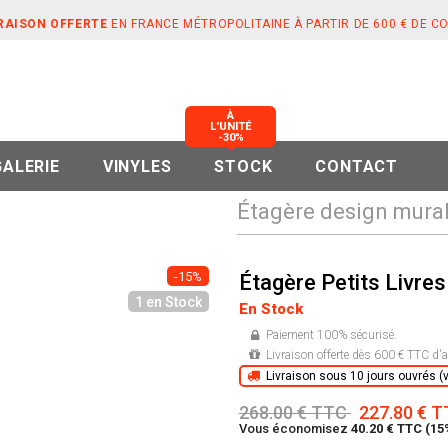
RAISON OFFERTE
EN FRANCE MÉTROPOLITAINE À PARTIR DE 600 € DE 
À
L'UNITÉ
-30%
GALERIE
VINYLES
STOCK
CONTACT
Étagère design murale
-15%
Étagère Petits Livre
1 en Stock
En Stock
Paiement 100% sécurisé.
Livraison offerte dès 600 € TTC d'a
Livraison sous 10 jours ouvrés (vo
268.00 € TTC
227.80 € 
Vous économisez
40.20 € TTC (15