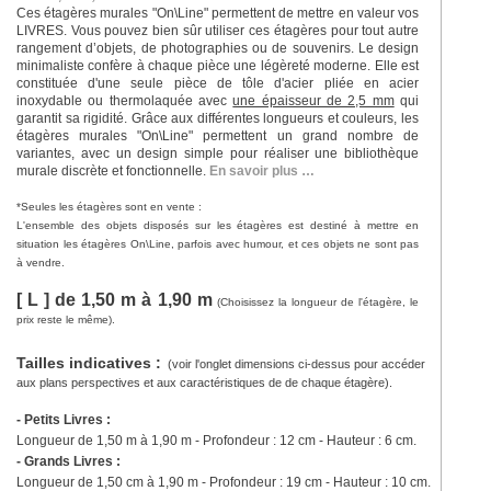
Ces étagères murales "On\Line" permettent de mettre en valeur vos
LIVRES. Vous pouvez bien sûr utiliser ces étagères pour tout autre
rangement d’objets, de photographies ou de souvenirs. Le design
minimaliste confère à chaque pièce une légèreté moderne. Elle est
constituée d'une seule pièce de tôle d'acier pliée en acier
inoxydable ou thermolaquée avec
une épaisseur de 2,5 mm
qui
garantit sa rigidité. Grâce aux différentes longueurs et couleurs, les
étagères murales "On\Line" permettent un grand nombre de
variantes, avec un design simple pour réaliser une bibliothèque
murale discrète et fonctionnelle.
En savoir plus …
*
Seules les étagères sont en vente :
L'ensemble des objets disposés sur les étagères est destiné à mettre en
situation les étagères On\Line, parfois avec humour, et ces objets ne sont pas
à vendre.
[ L ] de 1,50 m à 1,90 m
(Choisissez la longueur de l'étagère, le
prix reste le même).
Tailles indicatives :
(voir l'onglet dimensions ci-dessus pour accéder
aux plans perspectives et aux caractéristiques de de chaque étagère).
- Petits Livres :
Longueur de 1,50 m à 1,90 m - Profondeur : 12 cm - Hauteur : 6 cm.
- Grands Livres :
Longueur de 1,50 cm à 1,90 m - Profondeur : 19 cm - Hauteur : 10 cm.