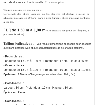
murale discrète et fonctionnelle.
En savoir plus …
*
Seules les étagères sont en vente :
L'ensemble des objets disposés sur les étagères est destiné à mettre en
situation les étagères On\Line, parfois avec humour, et ces objets ne sont pas
à vendre.
[ L ] de 1,50 m à 1,90 m
(Choisissez la longueur de l'étagère, le
prix reste le même).
Tailles indicatives :
(voir l'onglet dimensions ci-dessus pour accéder
aux plans perspectives et aux caractéristiques de de chaque étagère).
- Petits Livres :
Longueur de 1,50 m à 1,90 m - Profondeur : 12 cm - Hauteur : 6 cm.
- Grands Livres :
Longueur de 1,50 m à 1,90 m
- Profondeur : 19 cm - Hauteur : 10 cm.
Épaisseur : 2,5 mm.
(
Charge moyenne admissible : 20 kg / m).
- Cale-livres U :
Largeur : 10 cm - Profondeur : 10 cm - Hauteur : 10 cm
.
Épaisseur : 2 mm.
- Cale-livres L :