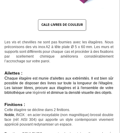
CALE-LIVRES DE COULEUR
Les vis et chevilles ne sont pas fournies avec les étagères. Nous
préconisons des vis inox A2 à tête plate Ø 5 x 60 mm. Les murs et
supports sont différents pour chaque cas et procéder à des fixations
par scellement chimique améliorera considérablement
l’accrochage sur votre paroi.
Ailettes :
C
haque étagère est munie d'ailettes aux extrémités. Il est bien sûr
possible de disposer des livres sur toute la longueur de l'étagère.
Les laisser libres, procure aux étagères et à l'ensemble de votre
bibliothèque une
légèreté
et diminue la densité visuelle des objets.
Finitions :
Cette étagère se décline dans 2 finitions.
Noble
, INOX : en acier inoxydable (non magnétique) brossé double
face (réf. AISI 304) qui apporte un style contemporain vivement
apprécié pouvant redynamiser un espace.