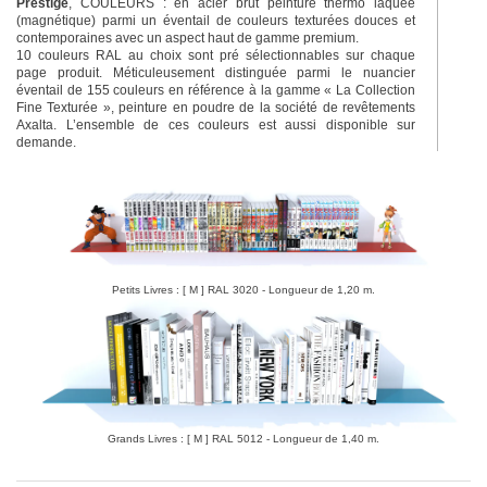
Prestige
, COULEURS : en acier brut peinture thermo laquée
(magnétique) parmi un éventail de couleurs texturées douces et
contemporaines avec un aspect haut de gamme premium.
10 couleurs RAL au choix sont pré sélectionnables sur chaque
page produit. Méticuleusement distinguée parmi le nuancier
éventail de 155 couleurs en référence à la gamme « La Collection
Fine Texturée », peinture en poudre de la société de revêtements
Axalta. L’ensemble de ces couleurs est aussi disponible sur
demande.
Petits Livres : [ M ] RAL 3020 - Longueur de 1,20 m.
Grands Livres : [ M ] RAL 5012 - Longueur de 1,40 m.