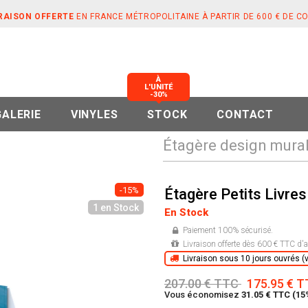
RAISON OFFERTE
EN FRANCE MÉTROPOLITAINE À PARTIR DE 600 € DE 
À
L'UNITÉ
-30%
GALERIE
VINYLES
STOCK
CONTACT
Étagère design murale
-15%
Étagère Petits Livres
1 en Stock
En Stock
Paiement 100% sécurisé.
Livraison offerte dès 600 € TTC d'a
Livraison sous 10 jours ouvrés (vo
207.00 € TTC
175.95 € 
Vous économisez
31.05 € TTC (15