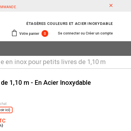
COMMANDE.
ÉTAGÈRES COULEURS ET ACIER INOXYDABLE
Se connecter
ou
Créer un compte
Votre panier
0
 en inox pour petits livres de 1,10 m
 de 1,10 m - En Acier Inoxydable
chat.
ir ici)
TTC
%)