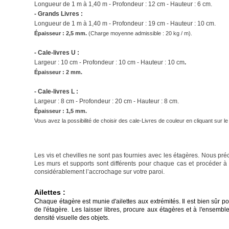
Longueur de 1 m à 1,40 m - Profondeur : 12 cm - Hauteur : 6 cm.
- Grands Livres :
Longueur de
1 m à 1,40 m
- Profondeur : 19 cm - Hauteur : 10 cm.
Épaisseur : 2,5 mm.
(
Charge moyenne admissible : 20 kg / m).
- Cale-livres U :
Largeur : 10 cm - Profondeur : 10 cm - Hauteur : 10 cm
.
Épaisseur : 2 mm.
- Cale-livres L :
Largeur : 8 cm - Profondeur : 20 cm - Hauteur : 8 cm.
Épaisseur : 1,5 mm.
Vous avez la possibilité de choisir des cale-Livres de couleur en cliquant sur l
Les vis et chevilles ne sont pas fournies avec les étagères. Nous pré
Les murs et supports sont différents pour chaque cas et procéder à
considérablement l’accrochage sur votre paroi.
Ailettes :
C
haque étagère est munie d'ailettes aux extrémités. Il est bien sûr po
de l'étagère. Les laisser libres, procure aux étagères et à l'ensemb
densité visuelle des objets.