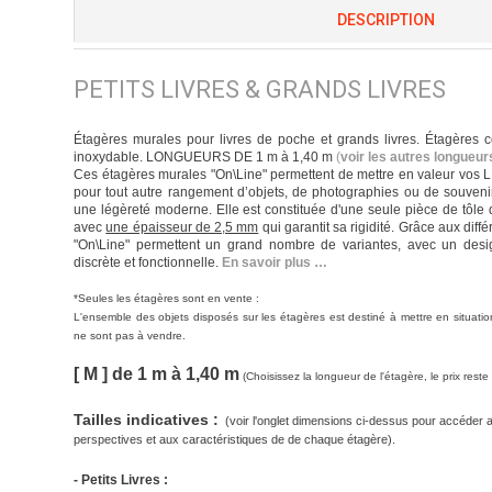
DESCRIPTION
PETITS LIVRES & GRANDS LIVRES
Étagères murales pour livres de poche et grands livres. Étagères 
inoxydable. LONGUEURS DE 1 m à 1,40 m
(
voir les autres longueu
Ces étagères murales "On\Line" permettent de mettre en valeur vos L
pour tout autre rangement d’objets, de photographies ou de souveni
une légèreté moderne. Elle est constituée d'une seule pièce de tôle 
avec
une épaisseur de 2,5 mm
qui garantit sa rigidité. Grâce aux dif
"On\Line" permettent un grand nombre de variantes, avec un desig
discrète et fonctionnelle.
En savoir plus …
*
Seules les étagères sont en vente :
L'ensemble des objets disposés sur les étagères est destiné à mettre en situatio
ne sont pas à vendre.
[ M ] de 1 m à 1,40 m
(Choisissez la longueur de l'étagère, le prix rest
Tailles indicatives :
(voir l'onglet dimensions ci-dessus pour accéder 
perspectives et aux caractéristiques de de chaque étagère).
- Petits Livres :