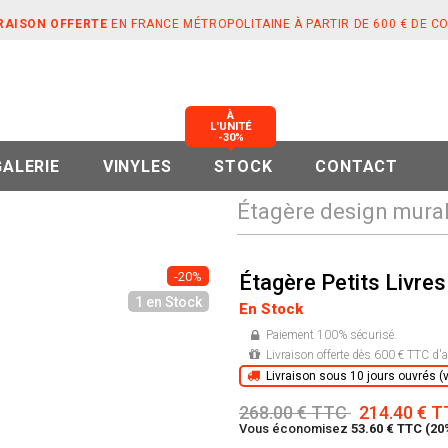
RAISON OFFERTE
EN FRANCE MÉTROPOLITAINE À PARTIR DE 600 € DE 
À
L'UNITÉ
-30%
GALERIE
VINYLES
STOCK
CONTACT
Étagère design mural
-20%
Étagère Petits Livre
1 en Stock
En Stock
Paiement 100% sécurisé.
Livraison offerte dès 600 € TTC d'a
Livraison sous 10 jours ouvrés (vo
268.00 € TTC
214.40 € 
Vous économisez
53.60 € TTC (20