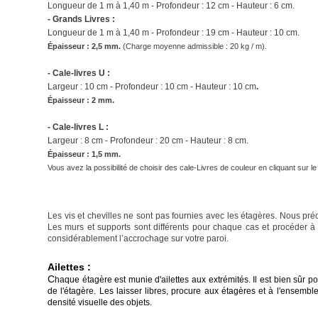
Longueur de 1 m à 1,40 m - Profondeur : 12 cm - Hauteur : 6 cm.
- Grands Livres :
Longueur de
1 m à 1,40 m
- Profondeur : 19 cm - Hauteur : 10 cm.
Épaisseur : 2,5 mm.
(
Charge moyenne admissible : 20 kg / m).
- Cale-livres U :
Largeur : 10 cm - Profondeur : 10 cm - Hauteur : 10 cm
.
Épaisseur : 2 mm.
- Cale-livres L :
Largeur : 8 cm - Profondeur : 20 cm - Hauteur : 8 cm.
Épaisseur : 1,5 mm.
Vous avez la possibilité de choisir des cale-Livres de couleur en cliquant sur l
Les vis et chevilles ne sont pas fournies avec les étagères. Nous pré
Les murs et supports sont différents pour chaque cas et procéder à
considérablement l’accrochage sur votre paroi.
Ailettes :
C
haque étagère est munie d'ailettes aux extrémités. Il est bien sûr po
de l'étagère. Les laisser libres, procure aux étagères et à l'ensemb
densité visuelle des objets.