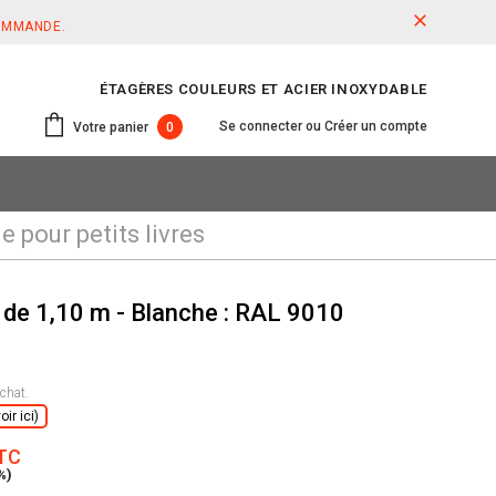
COMMANDE.
ÉTAGÈRES COULEURS ET ACIER INOXYDABLE
Se connecter
ou
Créer un compte
Votre panier
0
e pour petits livres
s de 1,10 m - Blanche : RAL 9010
chat.
ir ici)
TTC
%)