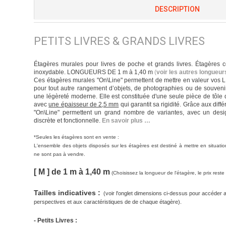
DESCRIPTION
PETITS LIVRES & GRANDS LIVRES
Étagères murales pour livres de poche et grands livres. Étagères 
inoxydable. LONGUEURS DE 1 m à 1,40 m
(
voir les autres longueu
Ces étagères murales "On\Line" permettent de mettre en valeur vos L
pour tout autre rangement d’objets, de photographies ou de souveni
une légèreté moderne. Elle est constituée d'une seule pièce de tôle 
avec
une épaisseur de 2,5 mm
qui garantit sa rigidité. Grâce aux dif
"On\Line" permettent un grand nombre de variantes, avec un desig
discrète et fonctionnelle.
En savoir plus …
*
Seules les étagères sont en vente :
L'ensemble des objets disposés sur les étagères est destiné à mettre en situatio
ne sont pas à vendre.
[ M ] de 1 m à 1,40 m
(Choisissez la longueur de l'étagère, le prix rest
Tailles indicatives :
(voir l'onglet dimensions ci-dessus pour accéder 
perspectives et aux caractéristiques de de chaque étagère).
- Petits Livres :