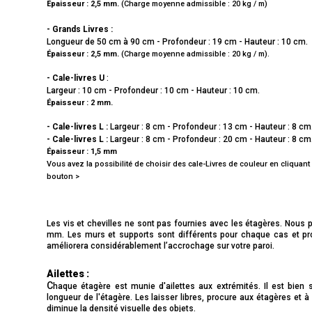
Épaisseur : 2,5 mm.
(
Charge moyenne admissible : 20 kg / m)
- Grands Livres :
Longueur de 50 cm à 90 cm - Profondeur : 19 cm - Hauteur : 10 cm.
Épaisseur : 2,5 mm.
(
Charge moyenne admissible : 20 kg / m).
- Cale-livres U
:
Largeur : 10 cm - Profondeur : 10 cm - Hauteur : 10 cm.
Épaisseur : 2 mm.
- Cale-livres L :
Largeur : 8 cm - Profondeur : 13 cm - Hauteur : 8 cm
- Cale-livres L :
Largeur : 8 cm - Profondeur : 20 cm - Hauteur : 8 cm
Épaisseur : 1,5 mm
Vous avez la possibilité de choisir des cale-Livres de couleur en cliquant 
bouton >
Les vis et chevilles ne sont pas fournies avec les étagères. Nous 
mm. Les murs et supports sont différents pour chaque cas et pr
améliorera considérablement l’accrochage sur votre paroi.
Ailettes :
C
haque étagère est munie d'ailettes aux extrémités. Il est bien 
longueur de l'étagère. Les laisser libres, procure aux étagères et 
diminue la densité visuelle des objets.