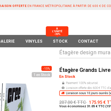
RAISON OFFERTE
EN FRANCE MÉTROPOLITAINE À PARTIR DE 600 € DE 
À
L'UNITÉ
-30%
GALERIE
VINYLES
STOCK
CONTACT
Étagère design mural
-15%
Étagère Grands Livre
1 en Stock
En Stock
Paiement 100% sécurisé.
Livraison offerte dès 600 € TTC d'a
Livraison sous 10 jours ouvrés (vo
207.00 € TTC
175.95 € 
Vous économisez
31.05 € TTC (15