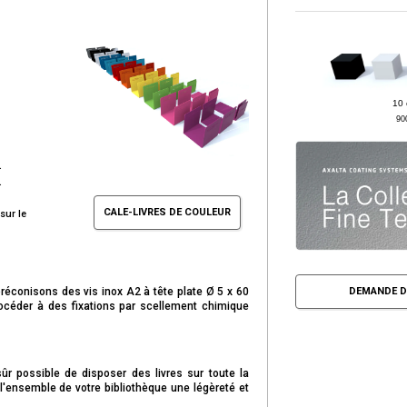
10 
90
.
.
CALE-LIVRES DE COULEUR
sur le
DEMANDE D
préconisons des vis inox A2 à tête plate Ø 5 x 60
océder à des fixations par scellement chimique
sûr possible de disposer des livres sur toute la
à l'ensemble de votre bibliothèque une
légèreté
et