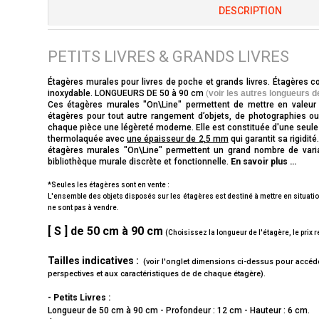
DESCRIPTION
PETITS LIVRES & GRANDS LIVRES
Étagères murales pour livres de poche et grands livres. Étagères 
inoxydable. LONGUEURS DE 50 à 90 cm
(
voir les autres longueurs 
Ces étagères murales "On\Line" permettent de mettre en valeur 
étagères pour tout autre rangement d’objets, de photographies ou
chaque pièce une légèreté moderne. Elle est constituée d'une seule p
thermolaquée avec
une épaisseur de 2,5 mm
qui garantit sa rigidit
étagères murales "On\Line" permettent un grand nombre de varia
bibliothèque murale discrète et fonctionnelle.
En savoir plus …
*Seules les étagères sont en vente :
L'ensemble des objets disposés sur les étagères est destiné à mettre en situatio
ne sont pas à vendre.
[ S ] de 50 cm à 90 cm
(Choisissez la longueur de l'étagère, le prix 
Tailles indicatives :
(voir l'onglet dimensions ci-dessus pour accéd
perspectives et aux caractéristiques de de chaque étagère).
- Petits Livres :
Longueur de 50 cm à 90 cm - Profondeur : 12 cm - Hauteur : 6 cm.