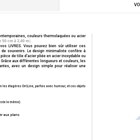
VO
contemporaines, couleurs thermolaquées ou acier
de 50 cm à 2,40 m
)
.
vos LIVRES. Vous pouvez bien sûr utiliser ces
 de souvenirs. Le design minimaliste confère à
ièce de tôle d'acier pliée en acier inoxydable ou
é. Grâce aux différentes longueurs et couleurs, les
ntes, avec un design simple pour réaliser une
n les étagères On\Line, parfois avec humour, et ces objets
reste le même).
er aux plans