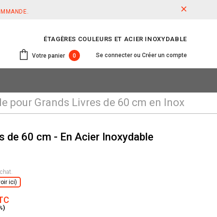
COMMANDE.
ÉTAGÈRES COULEURS ET ACIER INOXYDABLE
Se connecter
ou
Créer un compte
Votre panier
0
e pour Grands Livres de 60 cm en Inox
s de 60 cm - En Acier Inoxydable
chat.
ir ici)
TTC
%)