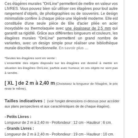
Ces étagères murales "On\Line" permettent de mettre en valeur vos
LIVRES. Vous pouvez bien sûr utiliser ces étagères pour tout autre
rangement d’objets, de photographies ou de souvenirs. Le design
minimaliste confère à chaque pièce une légèreté moderne. Elle est
constituée d'une seule pièce de tôle d'acier pliée en acier
inoxydable ou thermolaquée avec
une épaisseur de 2,5 mm
qui
garantit sa rigidité. Grâce aux différentes longueurs et couleurs, les
étagères murales "On\Line" permettent un grand nombre de
variantes, avec un design simple pour réaliser une bibliothèque
murale discrète et fonctionnelle.
En savoir plus …
*Seules les étagères sont en vente :
L'ensemble des objets disposés sur les étagères est destiné à mettre en
situation les étagères On\Line, parfois avec humour, et ces objets ne sont pas
à vendre.
[ XL ] de 2 m à 2,40 m
(Choisissez la longueur de l'étagère, le prix
reste le même).
Tailles indicatives :
(voir l'onglet dimensions ci-dessus pour accéder
aux plans perspectives et aux caractéristiques de de chaque étagère).
- Petits Livres :
Longueur de 2 m à 2,40 m - Profondeur : 12 cm - Hauteur : 6 cm.
- Grands Livres :
Longueur de
2 m à 2,40 m
- Profondeur : 19 cm - Hauteur : 10 cm.