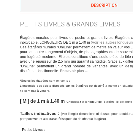
DESCRIPTION
PETITS LIVRES & GRANDS LIVRES
Étagères murales pour livres de poche et grands livres. Étagères 
inoxydable. LONGUEURS DE 1 m à 1,40 m
(
voir les autres longueu
Ces étagères murales "On\Line" permettent de mettre en valeur vos L
pour tout autre rangement d’objets, de photographies ou de souveni
une légèreté moderne. Elle est constituée d'une seule pièce de tôle 
avec
une épaisseur de 2,5 mm
qui garantit sa rigidité. Grâce aux dif
"On\Line" permettent un grand nombre de variantes, avec un desig
discrète et fonctionnelle.
En savoir plus …
*
Seules les étagères sont en vente :
L'ensemble des objets disposés sur les étagères est destiné à mettre en situatio
ne sont pas à vendre.
[ M ] de 1 m à 1,40 m
(Choisissez la longueur de l'étagère, le prix rest
Tailles indicatives :
(voir l'onglet dimensions ci-dessus pour accéder 
perspectives et aux caractéristiques de de chaque étagère).
- Petits Livres :