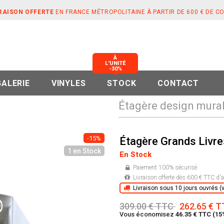
RAISON OFFERTE
EN FRANCE MÉTROPOLITAINE À PARTIR DE 600 € DE 
À
L'UNITÉ
-30%
GALERIE
VINYLES
STOCK
CONTACT
Étagère design mural
-15%
Étagère Grands Livre
1 en Stock
En Stock
Paiement 100% sécurisé.
Livraison offerte dès 600 € TTC d'a
Livraison sous 10 jours ouvrés (vo
309.00 € TTC
262.65 € 
Vous économisez
46.35 € TTC (15