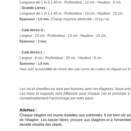
Longueur de 1 m à 1,40 m - Profondeur : 12 cm - Hauteur : 6 cm.
- Grands Livres :
Longueur de
1 m à 1,40 m
- Profondeur : 19 cm - Hauteur : 10 cm.
Épaisseur : 2,5 mm.
(
Charge moyenne admissible : 20 kg / m).
- Cale-livres U :
Largeur : 10 cm - Profondeur : 10 cm - Hauteur : 10 cm
.
Épaisseur : 2 mm.
- Cale-livres L :
Largeur : 8 cm - Profondeur : 20 cm - Hauteur : 8 cm.
Épaisseur : 1,5 mm.
Vous avez la possibilité de choisir des cale-Livres de couleur en cliquant sur l
Les vis et chevilles ne sont pas fournies avec les étagères. Nous pré
Les murs et supports sont différents pour chaque cas et procéder à
considérablement l’accrochage sur votre paroi.
Ailettes :
C
haque étagère est munie d'ailettes aux extrémités. Il est bien sûr po
de l'étagère. Les laisser libres, procure aux étagères et à l'ensemb
densité visuelle des objets.