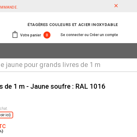
COMMANDE.
ÉTAGÈRES COULEURS ET ACIER INOXYDABLE
Se connecter
ou
Créer un compte
Votre panier
0
e jaune pour grands livres de 1 m
s de 1 m - Jaune soufre : RAL 1016
chat.
ir ici)
TTC
%)