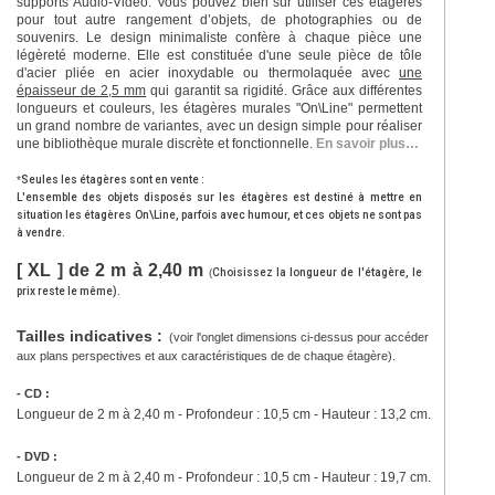
supports Audio-Vidéo. Vous pouvez bien sûr utiliser ces étagères
pour tout autre rangement d’objets, de photographies ou de
souvenirs. Le design minimaliste confère à chaque pièce une
légèreté moderne. Elle est constituée d'une seule pièce de tôle
d'acier pliée en acier inoxydable ou thermolaquée avec
une
épaisseur de 2,5 mm
qui garantit sa rigidité. Grâce aux différentes
longueurs et couleurs, les étagères murales "On\Line" permettent
un grand nombre de variantes, avec un design simple pour réaliser
une bibliothèque murale discrète et fonctionnelle.
En savoir plus…
*
Seules les étagères sont en vente :
L'ensemble des objets disposés sur les étagères est destiné à mettre en
situation les étagères On\Line, parfois avec humour, et ces objets ne sont pas
à vendre.
[ XL ] de 2 m à 2,40 m
(
Choisissez la longueur de l'étagère, le
prix reste le même).
Tailles indicatives :
(voir l'onglet dimensions ci-dessus pour accéder
aux plans perspectives et aux caractéristiques de de chaque étagère).
- CD :
Longueur de 2 m à 2,40 m - Profondeur : 10,5 cm - Hauteur : 13,2 cm.
- DVD :
Longueur de 2 m à 2,40 m - Profondeur : 10,5 cm - Hauteur : 19,7 cm.