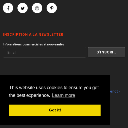
INSCRIPTION À LA NEWSLETTER
Informations commerciales et nouveautés
© 2000 I 2026 Transprofil
This website uses cookies to ensure you get
Visitez toute la gamme de produits
Transprofil
I
Philippe Stouvenot -
the best experience.
Learn more
Architecte
.
Got it!