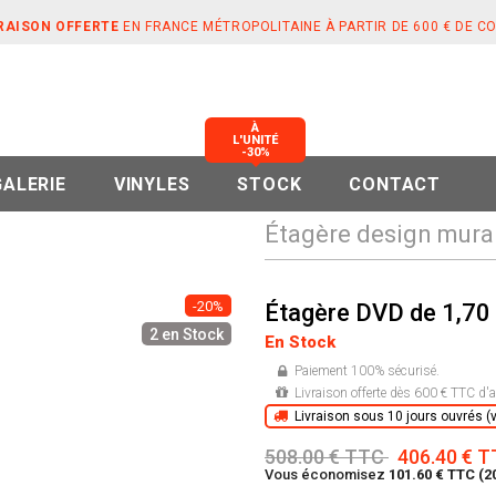
RAISON OFFERTE
EN FRANCE MÉTROPOLITAINE À PARTIR DE 600 € DE 
À
L'UNITÉ
-30%
GALERIE
VINYLES
STOCK
CONTACT
Étagère design mural
-20%
Étagère DVD de 1,70 
2 en Stock
En Stock
Paiement 100% sécurisé.
Livraison offerte dès 600 € TTC d'a
Livraison sous 10 jours ouvrés (vo
508.00 € TTC
406.40 € 
Vous économisez
101.60 € TTC (2