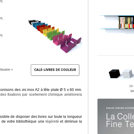
m.
cm.
cm.
e bouton >
CALE-LIVRES DE COULEUR
10 
conisons des vis inox A2 à tête plate Ø 5 x 60 mm.
90
 des fixations par scellement chimique améliorera
ssible de disposer des livres sur toute la longueur
le de votre bibliothèque une
légèreté
et diminue la