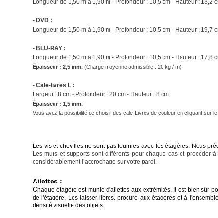
Longueur de 1,50 m à 1,90 m - Profondeur : 10,5 cm - Hauteur : 13,2 c
- DVD :
Longueur de 1,50 m à 1,90 m
- Profondeur : 10,5 cm - Hauteur : 19,7 
- BLU-RAY :
Longueur de 1,50 m à 1,90 m
- Profondeur : 10,5 cm - Hauteur : 17,8 
Épaisseur : 2,5 mm.
(
Charge moyenne admissible : 20 kg / m)
- Cale-livres L :
Largeur : 8 cm - Profondeur : 20 cm - Hauteur : 8 cm.
Épaisseur : 1,5 mm.
Vous avez la possibilité de choisir des cale-Livres de couleur en cliquant sur l
Les vis et chevilles ne sont pas fournies avec les étagères. Nous pré
Les murs et supports sont différents pour chaque cas et procéder à
considérablement l’accrochage sur votre paroi
.
Ailettes :
C
haque étagère est munie d'ailettes aux extrémités. Il est bien sûr po
de l'étagère. Les laisser libres, procure aux étagères et à l'ensemb
densité visuelle des objets.