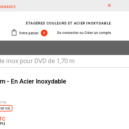
COMMANDE.
ÉTAGÈRES COULEURS ET ACIER INOXYDABLE
Se connecter
ou
Créer un compte
Votre panier
0
e inox pour DVD de 1,70 m
m - En Acier Inoxydable
chat.
ir ici)
TTC
0%)