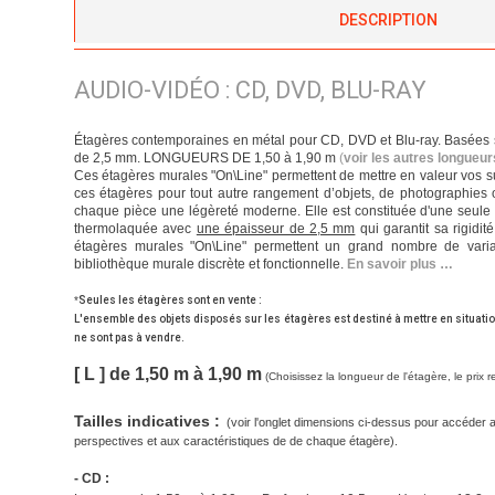
DESCRIPTION
AUDIO-VIDÉO : CD, DVD, BLU-RAY
Étagères contemporaines en métal pour CD, DVD et Blu-ray. Basées su
de 2,5 mm. LONGUEURS DE 1,50 à 1,90 m
(
voir les autres longueu
Ces étagères murales "On\Line" permettent de mettre en valeur vos su
ces étagères pour tout autre rangement d’objets, de photographies 
chaque pièce une légèreté moderne. Elle est constituée d'une seule p
thermolaquée avec
une épaisseur de 2,5 mm
qui garantit sa rigidit
étagères murales "On\Line" permettent un grand nombre de varia
bibliothèque murale discrète et fonctionnelle.
En savoir plus …
*
Seules les étagères sont en vente :
L'ensemble des objets disposés sur les étagères est destiné à mettre en situatio
ne sont pas à vendre.
[ L ] de 1,50 m à 1,90 m
(
Choisissez la longueur de l'étagère, le prix 
Tailles indicatives :
(voir l'onglet dimensions ci-dessus pour accéder 
perspectives et aux caractéristiques de de chaque étagère).
- CD :