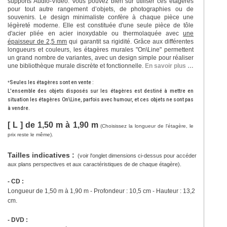
supports Audio-Vidéo. Vous pouvez bien sûr utiliser ces étagères
pour tout autre rangement d’objets, de photographies ou de
souvenirs. Le design minimaliste confère à chaque pièce une
légèreté moderne. Elle est constituée d'une seule pièce de tôle
d'acier pliée en acier inoxydable ou thermolaquée avec
une
épaisseur de 2,5 mm
qui garantit sa rigidité. Grâce aux différentes
longueurs et couleurs, les étagères murales "On\Line" permettent
un grand nombre de variantes, avec un design simple pour réaliser
une bibliothèque murale discrète et fonctionnelle.
En savoir plus …
*
Seules les étagères sont en vente :
L'ensemble des objets disposés sur les étagères est destiné à mettre en
situation les étagères On\Line, parfois avec humour, et ces objets ne sont pas
à vendre.
[ L ] de 1,50 m à 1,90 m
(
Choisissez la longueur de l'étagère, le
prix reste le même).
Tailles indicatives :
(voir l'onglet dimensions ci-dessus pour accéder
aux plans perspectives et aux caractéristiques de de chaque étagère).
- CD :
Longueur de 1,50 m à 1,90 m - Profondeur : 10,5 cm - Hauteur : 13,2
cm.
- DVD :