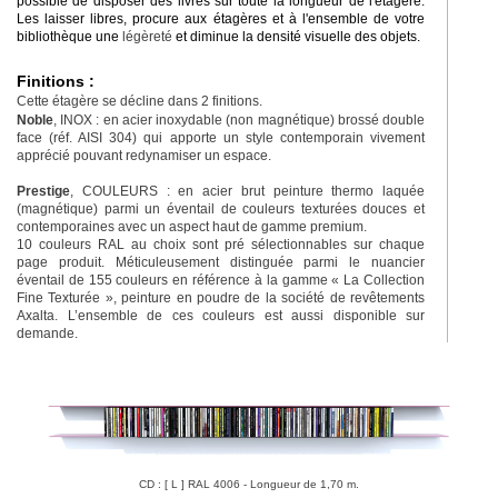
possible de disposer des livres sur toute la longueur de l'étagère.
Les laisser libres, procure aux étagères et à l'ensemble de votre
bibliothèque une
légèreté
et diminue la densité visuelle des objets.
Finitions :
Cette étagère se décline dans 2 finitions.
Noble
, INOX : en acier inoxydable (non magnétique) brossé double
face (réf. AISI 304) qui apporte un style contemporain vivement
apprécié pouvant redynamiser un espace.
Prestige
, COULEURS : en acier brut peinture thermo laquée
(magnétique) parmi un éventail de couleurs texturées douces et
contemporaines avec un aspect haut de gamme premium.
10 couleurs RAL au choix sont pré sélectionnables sur chaque
page produit. Méticuleusement distinguée parmi le nuancier
éventail de 155 couleurs en référence à la gamme « La Collection
Fine Texturée », peinture en poudre de la société de revêtements
Axalta. L’ensemble de ces couleurs est aussi disponible sur
demande.
CD : [ L ] RAL 4006 - Longueur de 1,70 m.