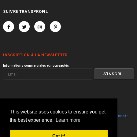
SUIVRE TRANSPROFIL
INSCRIPTION À LA NEWSLETTER
Informations commerciales et nouveautés
© 2000 I 2026 Transprofil
This website uses cookies to ensure you get
Visitez toute la gamme de produits
Transprofil
I
Philippe Stouvenot -
the best experience.
Learn more
Architecte
.
Got it!