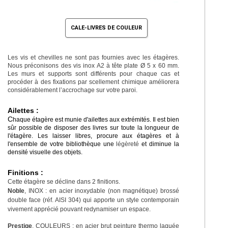
CALE-LIVRES DE COULEUR
Les vis et chevilles ne sont pas fournies avec les étagères.
Nous préconisons des vis inox A2 à tête plate Ø 5 x 60 mm.
Les murs et supports sont différents pour chaque cas et
procéder à des fixations par scellement chimique améliorera
considérablement l’accrochage sur votre paroi.
Ailettes :
C
haque étagère est munie d'ailettes aux extrémités. Il est bien
sûr possible de disposer des livres sur toute la longueur de
l'étagère. Les laisser libres, procure aux étagères et à
l'ensemble de votre bibliothèque une
légèreté
et diminue la
densité visuelle des objets.
Finitions :
Cette étagère se décline dans 2 finitions.
Noble
, INOX : en acier inoxydable (non magnétique) brossé
double face (réf. AISI 304) qui apporte un style contemporain
vivement apprécié pouvant redynamiser un espace.
Prestige
, COULEURS : en acier brut peinture thermo laquée