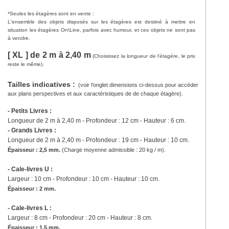
*Seules les étagères sont en vente :
L'ensemble des objets disposés sur les étagères est destiné à mettre en
situation les étagères On\Line, parfois avec humour, et ces objets ne sont pas
à vendre.
[ XL ] de 2 m à 2,40 m
(Choisissez la longueur de l'étagère, le prix
reste le même).
Tailles indicatives :
(voir l'onglet dimensions ci-dessus pour accéder
aux plans perspectives et aux caractéristiques de de chaque étagère).
- Petits Livres :
Longueur de 2 m à 2,40 m - Profondeur : 12 cm - Hauteur : 6 cm.
- Grands Livres :
Longueur de
2 m à 2,40 m
- Profondeur : 19 cm - Hauteur : 10 cm.
Épaisseur : 2,5 mm.
(
Charge moyenne admissible : 20 kg / m).
- Cale-livres U :
Largeur : 10 cm - Profondeur : 10 cm - Hauteur : 10 cm.
Épaisseur : 2 mm.
- Cale-livres L :
Largeur : 8 cm - Profondeur : 20 cm - Hauteur : 8 cm.
Épaisseur : 1,5 mm.