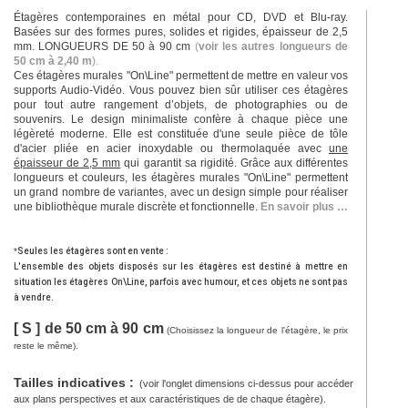
Étagères contemporaines en métal pour CD, DVD et Blu-ray.
Basées sur des formes pures, solides et rigides, épaisseur de 2,5
mm. LONGUEURS DE 50 à 90 cm
(
voir les autres longueurs de
50 cm à 2,40 m
).
Ces étagères murales "On\Line" permettent de mettre en valeur vos
supports Audio-Vidéo. Vous pouvez bien sûr utiliser ces étagères
pour tout autre rangement d’objets, de photographies ou de
souvenirs. Le design minimaliste confère à chaque pièce une
légèreté moderne. Elle est constituée d'une seule pièce de tôle
d'acier pliée en acier inoxydable ou thermolaquée avec
une
épaisseur de 2,5 mm
qui garantit sa rigidité. Grâce aux différentes
longueurs et couleurs, les étagères murales "On\Line" permettent
un grand nombre de variantes, avec un design simple pour réaliser
une bibliothèque murale discrète et fonctionnelle.
En savoir plus …
*
Seules les étagères sont en vente :
L'ensemble des objets disposés sur les étagères est destiné à mettre en
situation les étagères On\Line, parfois avec humour, et ces objets ne sont pas
à vendre.
[ S ] de 50 cm à 90 cm
(
Choisissez la longueur de l'étagère, le prix
reste le même).
Tailles indicatives :
(voir l'onglet dimensions ci-dessus pour accéder
aux plans perspectives et aux caractéristiques de de chaque étagère).