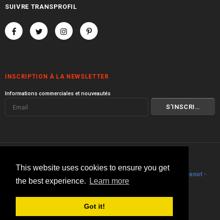
SUIVRE TRANSPROFIL
INSCRIPTION À LA NEWSLETTER
Informations commerciales et nouveautés
© 2000 I 2026 Transprofil
This website uses cookies to ensure you get
Visitez toute la gamme de produits
Transprofil
I
Philippe Stouvenot -
the best experience.
Learn more
Architecte
.
Got it!