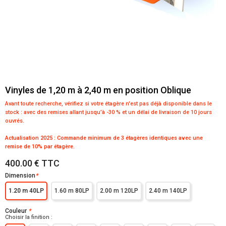
Vinyles de 1,20 m à 2,40 m en position Oblique
Avant toute recherche, vérifiez si votre étagère n'est pas déjà disponible dans le
stock :
avec des remises allant jusqu’à -30 % et un délai de livraison de 10 jours
ouvrés.
Actualisation 2025 : Commande minimum de 3 étagères identiques avec une
remise de 10% par étagère.
400.00 € TTC
Dimension
*
1.20 m 40LP
1.60 m 80LP
2.00 m 120LP
2.40 m 140LP
Couleur
*
Choisir la finition :