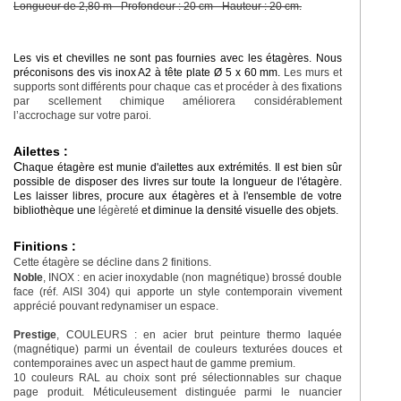
Longueur de 2,80 m - Profondeur : 20 cm - Hauteur : 20 cm.
Les vis et chevilles ne sont pas fournies avec les étagères. Nous
préconisons des vis inox A2 à tête plate Ø 5 x 60 mm.
Les murs et
supports sont différents pour chaque cas et procéder à des fixations
par scellement chimique améliorera considérablement
l’accrochage sur votre paroi
.
Ailettes :
C
haque étagère est munie d'ailettes aux extrémités. Il est bien sûr
possible de disposer des livres sur toute la longueur de l'étagère.
Les laisser libres, procure aux étagères et à l'ensemble de votre
bibliothèque une
légèreté
et diminue la densité visuelle des objets.
Finitions :
Cette étagère se décline dans 2 finitions.
Noble
, INOX : en acier inoxydable (non magnétique) brossé double
face (réf. AISI 304) qui apporte un style contemporain vivement
apprécié pouvant redynamiser un espace.
Prestige
, COULEURS : en acier brut peinture thermo laquée
(magnétique) parmi un éventail de couleurs texturées douces et
contemporaines avec un aspect haut de gamme premium.
10 couleurs RAL au choix sont pré sélectionnables sur chaque
page produit. Méticuleusement distinguée parmi le nuancier