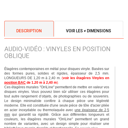
DESCRIPTION
VOIR LES ≠ DIMENSIONS
AUDIO-VIDÉO : VINYLES EN POSITION
OBLIQUE
Étagères contemporaines en métal pour disques vinyle. Basées sur
des formes pures, solides et rigides, épaisseur de 2,5 mm.
LONGUEURS DE 1,20 m à 2,40 m.
(
voir les étagères Vinyles en
position BAC
de 1.20 m à 2,40 m
)
.
Ces étagères murales "On\Line" permettent de mettre en valeur vos
disques vinyles. Vous pouvez bien sûr utiliser ces étagères pour
tout autre rangement d’objets, de photographies ou de souvenirs.
Le design minimaliste confère à chaque pièce une légèreté
moderne. Elle est constituée d'une seule pièce de tôle d'acier pliée
en acier inoxydable ou thermolaquée avec
une épaisseur de 2,5
mm
qui garantit sa rigidité. Grâce aux différentes longueurs et
couleurs, les étagères murales "On\Line" permettent un grand
nombre de variantes, avec un design simple pour réaliser une